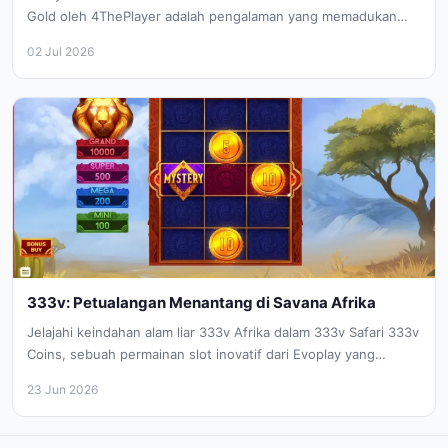
Gold oleh 4ThePlayer adalah pengalaman yang memadukan
pesona visual bawah laut dengan antisipasi...
02 Jul 2026
333v: Petualangan Menantang di Savana Afrika
Jelajahi keindahan alam liar 333v Afrika dalam 333v Safari 333v
Coins, sebuah permainan slot inovatif dari Evoplay yang
mengajak Anda...
23 Jun 2026