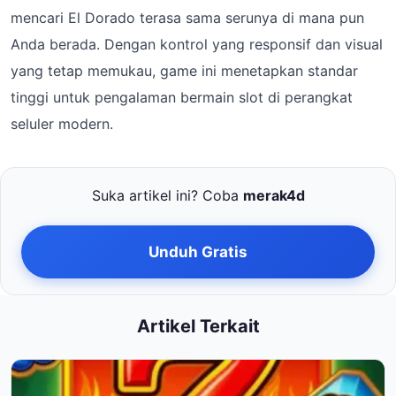
mencari El Dorado terasa sama serunya di mana pun
Anda berada. Dengan kontrol yang responsif dan visual
yang tetap memukau, game ini menetapkan standar
tinggi untuk pengalaman bermain slot di perangkat
seluler modern.
Suka artikel ini? Coba
merak4d
Unduh Gratis
Artikel Terkait