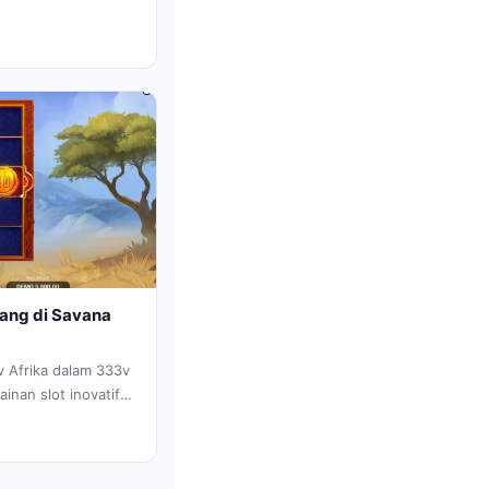
ung padang...
ang di Savana
3v Afrika dalam 333v
inan slot inovatif
a...