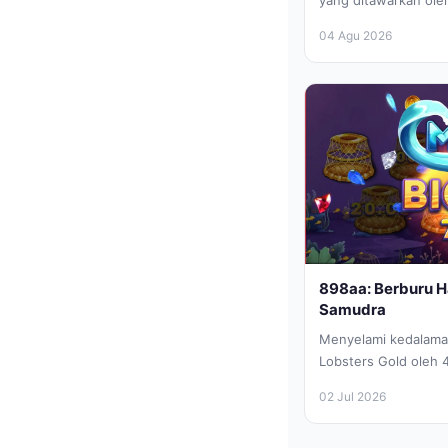
yang ditawarkan oleh 
disuguhkan dengan 
04 Agu 2026
sangat...
898aa: Berburu H
Samudra
Menyelami kedalama
Lobsters Gold oleh 
yang memadukan pes
02 Jul 2026
antisipasi...