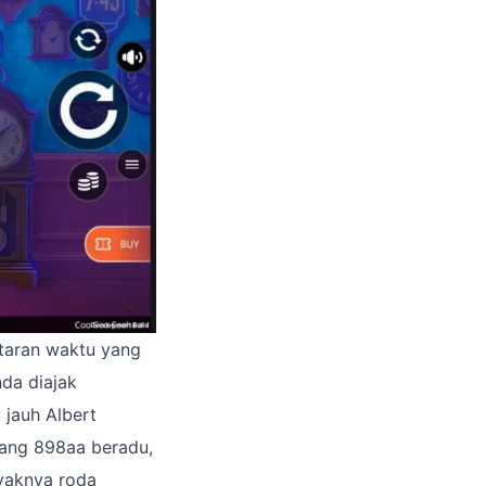
taran waktu yang
da diajak
jauh Albert
yang 898aa beradu,
yaknya roda