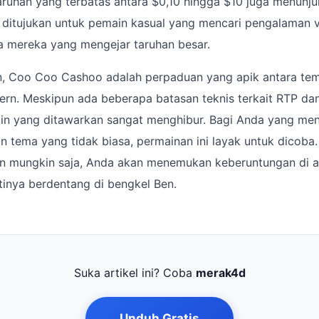
aruhan yang terbatas antara $0,10 hingga $10 juga menunj
h ditujukan untuk pemain kasual yang mencari pengalaman 
a mereka yang mengejar taruhan besar.
n, Coo Coo Cashoo adalah perpaduan yang apik antara tem
ern. Meskipun ada beberapa batasan teknis terkait RTP dan
n yang ditawarkan sangat menghibur. Bagi Anda yang men
dan tema yang tidak biasa, permainan ini layak untuk dicoba
an mungkin saja, Anda akan menemukan keberuntungan di a
tinya berdentang di bengkel Ben.
Suka artikel ini? Coba
merak4d
Unduh Gratis