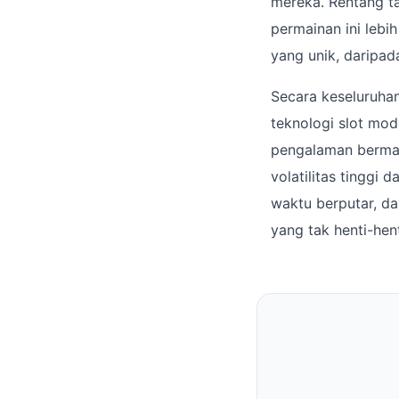
mereka. Rentang t
permainan ini lebi
yang unik, daripad
Secara keseluruha
teknologi slot mod
pengalaman bermai
volatilitas tinggi 
waktu berputar, d
yang tak henti-hen