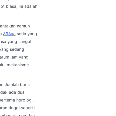
 biasa; ini adalah
erantakan namun
ga
898aa
setia yang
ansa yang sangat
 yang sedang
 jarum jam yang
alui mekanisme
. Jumlah baris
idak ada dua
bertema horologi,
ran tinggi seperti
pembayaran rendah