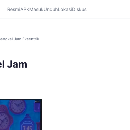
Resmi
APK
Masuk
Unduh
Lokasi
Diskusi
Bengkel Jam Eksentrik
el Jam