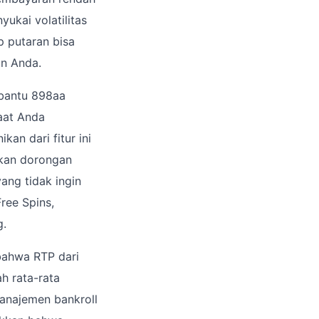
ukai volatilitas
p putaran bisa
an Anda.
mbantu 898aa
aat Anda
an dari fitur ini
ikan dorongan
ng tidak ingin
ree Spins,
g.
bahwa RTP dari
h rata-rata
manajemen bankroll